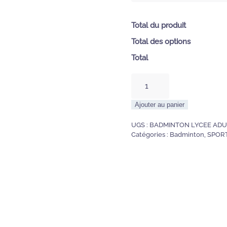
Total du produit
Total des options
Total
quantité
de
BADMINTON
Alternative
Ajouter au panier
DEBUTANTS
LYCEE
UGS :
BADMINTON LYCEE ADU
ADULTE
Catégories :
Badminton
,
SPOR
19h00